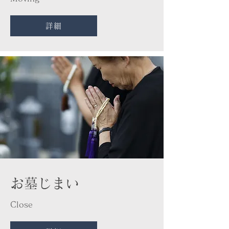
詳細
​お墓じまい
Close