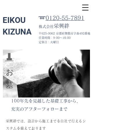
➿
0120-55-7891
EIKOU
栄興絆
株式会社
KIZUNA
〒625-0062 京都府舞鶴市字森492番地
​営業時間：9:00〜18:00
​定休日：火曜日
​お墓
100年先を見越した基礎工事から、
充実のアフターフォローまで​
​栄興絆では、設計から施工までを自社で行えるシ
ステムを備えております