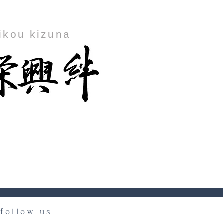
ikou kizuna
follow us