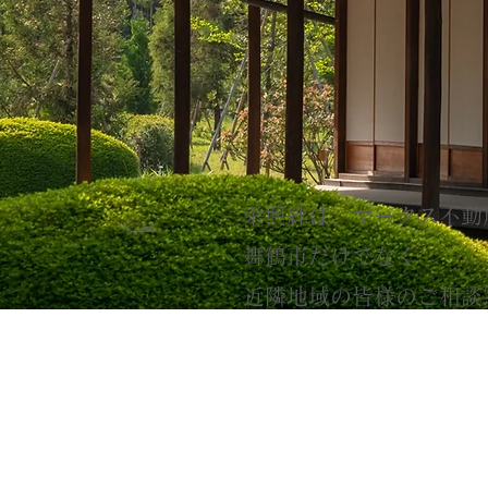
栄興絆は、マークス不動
舞鶴市だけでなく
​近隣地域の皆様のご相
代理店