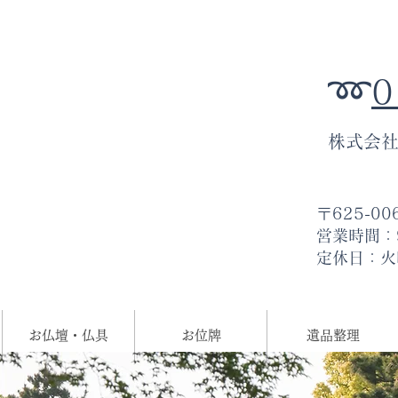
➿
0
株式会
〒625-0
​営業時間：9
​定休日：
お仏壇・仏具
お位牌
遺品整理